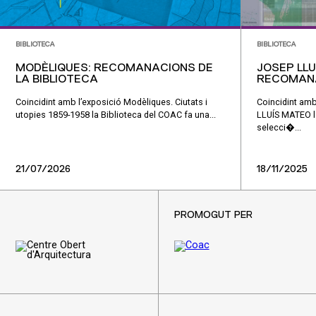
BIBLIOTECA
BIBLIOTECA
MODÈLIQUES: RECOMANACIONS DE
JOSEP LLU
LA BIBLIOTECA
RECOMANA
Coincidint amb l’exposició Modèliques. Ciutats i
Coincidint am
utopies 1859-1958 la Biblioteca del COAC fa una...
LLUÍS MATEO la
selecci�...
21/07/2026
18/11/2025
PROMOGUT PER