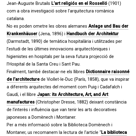
Jean-Auguste Brutails
L’art religiós en el Rosselló
(1901)
com a obra investigació sobre l’arquitectura romànica
catalana.
No es poden ometre les obres alemanes
Anlage und Bau der
Krankenhäuser
(Jena, 1896) i
Handbuch der Architektur
(Darmstadt, 1890) de temàtica hospitalària i utilitzades per
l’estudi de les últimes innovacions arquitectòniques i
higienistes en hospitals per la seva futura projecció de
l’Hospital de la Santa Creu i Sant Pau.
Finalment, també destacar-ne els llibres
Dictionnaire raisonné
de l’architecture
de Viollet-le-Duc (París, 1858), que va inspirar
a diferents arquitectes del moment com Puig i Cadafalch i
Gaudí, i el llibre
Japan: its Architecture, Art, and Art
manufactures
(Christopher Dresse, 1882) deixant constància
de l’interès i influència que van tenir les arts decoratives
japoneses a Domènech i Montaner.
Per a més informació sobre la Biblioteca Domènech i
Montaner, us recomanem la lectura de l’article “
La biblioteca