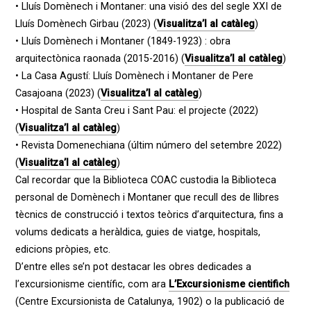
• Lluís Domènech i Montaner: una visió des del segle XXI de
Lluís Domènech Girbau (2023) (
Visualitza’l al catàleg
)
• Lluís Domènech i Montaner (1849-1923) : obra
arquitectònica raonada (2015-2016) (
Visualitza’l al catàleg
)
• La Casa Agustí: Lluís Domènech i Montaner de Pere
Casajoana (2023) (
Visualitza’l al catàleg
)
• Hospital de Santa Creu i Sant Pau: el projecte (2022)
(
Visualitza’l al catàleg
)
• Revista Domenechiana (últim número del setembre 2022)
(
Visualitza’l al catàleg
)
Cal recordar que la Biblioteca COAC custodia la Biblioteca
personal de Domènech i Montaner que recull des de llibres
tècnics de construcció i textos teòrics d’arquitectura, fins a
volums dedicats a heràldica, guies de viatge, hospitals,
edicions pròpies, etc.
D’entre elles se’n pot destacar les obres dedicades a
l’excursionisme científic, com ara
L’Excursionisme cientifich
(Centre Excursionista de Catalunya, 1902) o la publicació de