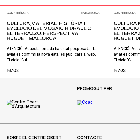
CONFERÈNCIA
BARCELONA
CONFERÈNCIA
CULTURA MATERIAL. HISTÒRIA I
CULTURA M
EVOLUCIÓ DEL MOSAIC HIDRÀULIC I
EVOLUCIÓ 
EL TERRAZZO. PERSPECTIVA
EL TERRA
HUGUET MALLORCA.
HUGUET M
ATENCIÓ: Aquesta jornada ha estat posposada. Tan
ATENCIÓ: Aque
aviat es confirmi la nova data, es publicarà al web.
aviat es confir
El cicle ‘Cul...
El cicle ‘Cul...
16/02
16/02
PROMOGUT PER
SOBRE EL CENTRE OBERT
CONTACTE