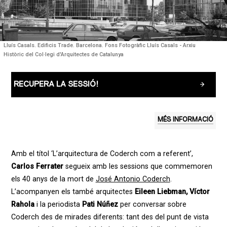
Lluís Casals. Edificis Trade. Barcelona. Fons Fotogràfic Lluís Casals - Arxiu
Històric del Col·legi d'Arquitectes de Catalunya
RECUPERA LA SESSIÓ!
MÉS INFORMACIÓ
Amb el títol ‘L’arquitectura de Coderch com a referent’,
Carlos Ferrater
segueix amb les sessions que commemoren
els 40 anys de la mort de
José Antonio Coderch
.
L’acompanyen els també arquitectes
Eileen Liebman, Víctor
Rahola
i la periodista
Pati Núñez
per conversar sobre
Coderch des de mirades diferents: tant des del punt de vista