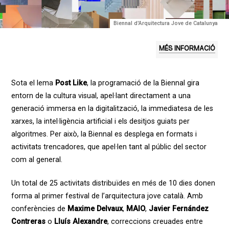
Biennal d'Arquitectura Jove de Catalunya
MÉS INFORMACIÓ
Sota el lema
Post Like
, la programació de la Biennal gira
entorn de la cultura visual, apel·lant directament a una
generació immersa en la digitalització, la immediatesa de les
xarxes, la intel·ligència artificial i els desitjos guiats per
algoritmes. Per això, la Biennal es desplega en formats i
activitats trencadores, que apel·len tant al públic del sector
com al general.
Un total de 25 activitats distribuïdes en més de 10 dies donen
forma al primer festival de l’arquitectura jove català. Amb
conferències de
Maxime Delvaux
,
MAIO
,
Javier Fernández
Contreras
o
Lluís Alexandre
, correccions creuades entre