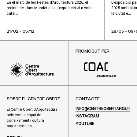
En el marc de les Festes d’Arquitectura 2026, el
L’exposició par
recinte de Llars Mundet acull l’exposició «La volta
2025 amb alumn
catal...
la ciutat e...
21/02 - 05/12
26/03 - 09/
PROMOGUT PER
SOBRE EL CENTRE OBERT
CONTACTE
El Centre Obert d’Arquitectura
INFO@CENTREOBERTARQUITEC
neix com a espai de
INSTAGRAM
coneixement i cultura
YOUTUBE
arquitectònics.