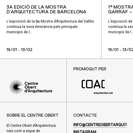
3A EDICIÓ DE LA MOSTRA
1ª MOSTR
D’ARQUITECTURA DE BARCELONA
GARRAF –
L’exposició de la 8a Mostra d’Arquitectura del Vallès
L’exposició de 
continua la seva itinerància pels principals
continua la sev
municipis de l...
municipis de l..
19/01 - 13/02
19/01 - 13/0
PROMOGUT PER
SOBRE EL CENTRE OBERT
CONTACTE
El Centre Obert d’Arquitectura
INFO@CENTREOBERTARQUITEC
neix com a espai de
INSTAGRAM