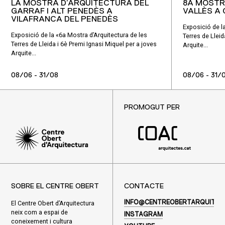
LA MOSTRA D’ARQUITECTURA DEL
8A MOSTR
GARRAF I ALT PENEDÈS A
VALLÈS A
VILAFRANCA DEL PENEDÈS
Exposició de l
Exposició de la «6a Mostra d’Arquitectura de les
Terres de Lleid
Terres de Lleida i 6è Premi Ignasi Miquel per a joves
Arquite...
Arquite...
08/06 - 31/08
08/06 - 31/
PROMOGUT PER
SOBRE EL CENTRE OBERT
CONTACTE
El Centre Obert d’Arquitectura
INFO@CENTREOBERTARQUITEC
neix com a espai de
INSTAGRAM
coneixement i cultura