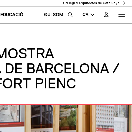
Col·legi d’Arquitectes de Catalunya
CA
EDUCACIÓ
QUI SOM
EN
ES
 MOSTRA
 DE BARCELONA /
FORT PIENC