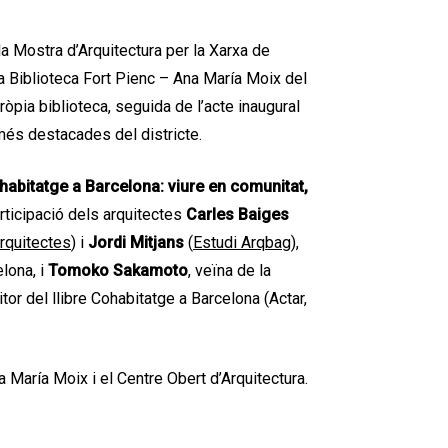
 la Mostra d’Arquitectura per la Xarxa de
a Biblioteca Fort Pienc – Ana María Moix del
ròpia biblioteca, seguida de l’acte inaugural
més destacades del districte.
habitatge a Barcelona: viure en comunitat,
rticipació dels arquitectes
Carles Baiges
rquitectes
) i
Jordi Mitjans
(
Estudi Arqbag
),
lona, i
Tomoko Sakamoto
, veïna de la
itor del llibre Cohabitatge a Barcelona (Actar,
 María Moix i el Centre Obert d’Arquitectura.