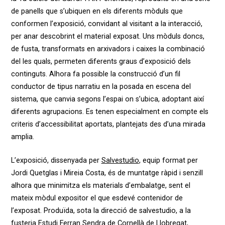
de panells que s’ubiquen en els diferents mòduls que
conformen l’exposició, convidant al visitant a la interacció,
per anar descobrint el material exposat. Uns mòduls doncs,
de fusta, transformats en arxivadors i caixes la combinació
del les quals, permeten diferents graus d’exposició dels
continguts. Alhora fa possible la construcció d’un fil
conductor de tipus narratiu en la posada en escena del
sistema, que canvia segons l’espai on s’ubica, adoptant així
diferents agrupacions. Es tenen especialment en compte els
criteris d’accessibilitat aportats, plantejats des d’una mirada
amplia.
L’exposició, dissenyada per
Salvestudio
, equip format per
Jordi Quetglas i Mireia Costa, és de muntatge ràpid i senzill
alhora que minimitza els materials d’embalatge, sent el
mateix mòdul expositor el que esdevé contenidor de
l’exposat. Produïda, sota la direcció de salvestudio, a la
fusteria
Estudi Ferran Sendra
de Cornellà de Llobregat,