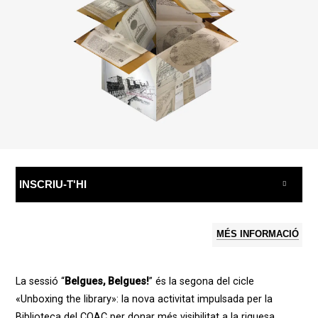
INSCRIU-T'HI
MÉS INFORMACIÓ
La sessió “
Belgues, Belgues!
” és la segona del cicle
«Unboxing the library»: la nova activitat impulsada per la
Biblioteca del COAC per donar més visibilitat a la riquesa