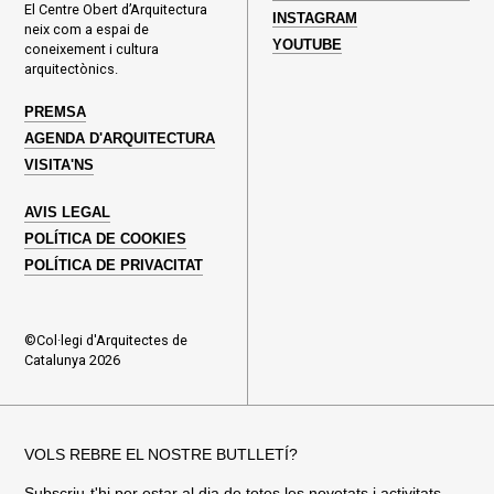
El Centre Obert d’Arquitectura
INSTAGRAM
neix com a espai de
YOUTUBE
coneixement i cultura
arquitectònics.
PREMSA
AGENDA D'ARQUITECTURA
VISITA'NS
AVIS LEGAL
POLÍTICA DE COOKIES
POLÍTICA DE PRIVACITAT
©Col·legi d'Arquitectes de
Catalunya 2026
VOLS REBRE EL NOSTRE BUTLLETÍ?
Subscriu-t'hi per estar al dia de totes les novetats i activitats