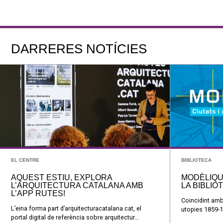
DARRERES NOTÍCIES
EL CENTRE
BIBLIOTECA
AQUEST ESTIU, EXPLORA
MODÈLIQU
L’ARQUITECTURA CATALANA AMB
LA BIBLIO
L’APP RUTES!
Coincidint amb
L’eina forma part d’arquitecturacatalana.cat, el
utopies 1859-1
portal digital de referència sobre arquitectur...