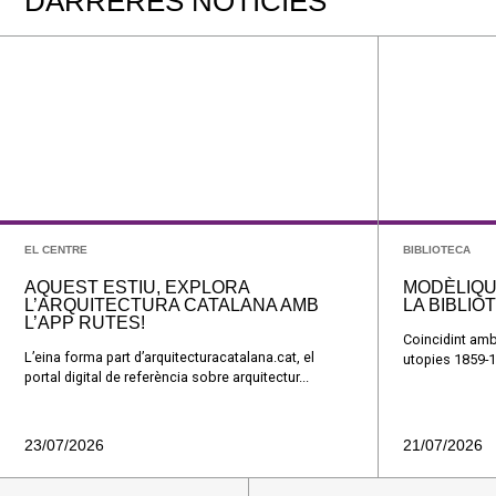
DARRERES NOTÍCIES
EL CENTRE
BIBLIOTECA
AQUEST ESTIU, EXPLORA
MODÈLIQU
L’ARQUITECTURA CATALANA AMB
LA BIBLIO
L’APP RUTES!
Coincidint amb
L’eina forma part d’arquitecturacatalana.cat, el
utopies 1859-1
portal digital de referència sobre arquitectur...
23/07/2026
21/07/2026