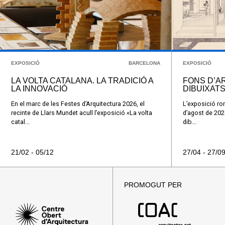
EXPOSICIÓ
BARCELONA
EXPOSICIÓ
LA VOLTA CATALANA. LA TRADICIÓ A
FONS D’A
LA INNOVACIÓ
DIBUIXATS 
En el marc de les Festes d’Arquitectura 2026, el
L’exposició rom
recinte de Llars Mundet acull l’exposició «La volta
d’agost de 202
catal...
dib...
21/02 - 05/12
27/04 - 27/0
PROMOGUT PER