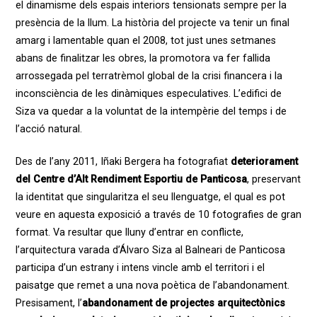
el dinamisme dels espais interiors tensionats sempre per la
presència de la llum. La història del projecte va tenir un final
amarg i lamentable quan el 2008, tot just unes setmanes
abans de finalitzar les obres, la promotora va fer fallida
arrossegada pel terratrèmol global de la crisi financera i la
inconsciència de les dinàmiques especulatives. L’edifici de
Siza va quedar a la voluntat de la intempèrie del temps i de
l’acció natural.
Des de l’any 2011, Iñaki Bergera ha fotografiat
deteriorament
del Centre d’Alt Rendiment Esportiu de Panticosa
, preservant
la identitat que singularitza el seu llenguatge, el qual es pot
veure en aquesta exposició a través de 10 fotografies de gran
format. Va resultar que lluny d’entrar en conflicte,
l’arquitectura varada d’Álvaro Siza al Balneari de Panticosa
participa d’un estrany i intens vincle amb el territori i el
paisatge que remet a una nova poètica de l’abandonament.
Presisament, l’
abandonament de projectes arquitectònics