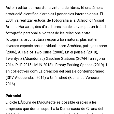
Autor i editor de més d'una vintena de llibres, té una àmplia
producció científica d'articles i ponències internacionals. El
2001 va realitzar estudis de fotografia a la School of Visual
Arts de Harvard i, des d'aleshores, ha desenvolupat un treball
fotogràfic personal al voltant de les relacions entre
fotografia, arquitectura i espai urbà i natural, plasmat en
diverses exposicions individuals com América, paisaje urbano
(2006), A Tale of Two Cities (2008), En el paisaje (2010),
Twentysix (Abandoned) Gasoline Stations (SCAN Tarragona
2014, PHE 2015 i MUN 2018) i Empty Parking Spaces (2019) i
en col·lectives com La creación del paisaje contemporáneo
(DKV-Alcobendas, 2016) o Unfinished (Bienal de Venècia,
2016).
Patrocini
El cicle L'Àlbum de l'Arquitecte és possible gràcies a les
empreses que donen suport a la Demarcació de Girona del