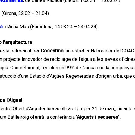
tos aèries
, de Carles Rabada (Lleida, 1.02.24 – 15.03.24)
 (Girona, 22.02 – 21.04)
ua
, d’Anna Mas (Barcelona, 14.03.24 – 24.04.24)
l’arquitectura
 està patrocinat per
Cosentino
, un estret col·laborador del COAC 
n projecte innovador de reciclatge de l’aigua a les seves oficine
 aigua. Concretament, reciclen un 99% de l’aigua que la company
strucció d’una Estació d’Aigües Regenerades d’origen urbà, que con
de l’Aigua!
entre Obert d’Arquitectura acollirà el proper 21 de març, un act
ura Batlleiroig oferirà la conferència
‘Aiguats i sequeres’.