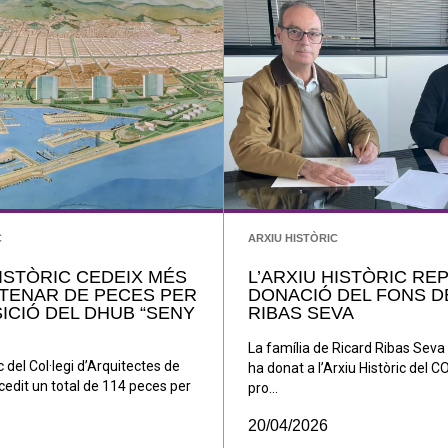
C
ARXIU HISTÒRIC
HISTÒRIC CEDEIX MÉS
L’ARXIU HISTÒRIC REP
TENAR DE PECES PER
DONACIÓ DEL FONS D
SICIÓ DEL DHUB “SENY
RIBAS SEVA
La família de Ricard Ribas Sev
c del Col·legi d’Arquitectes de
ha donat a l’Arxiu Històric del 
cedit un total de 114 peces per
pro...
20/04/2026