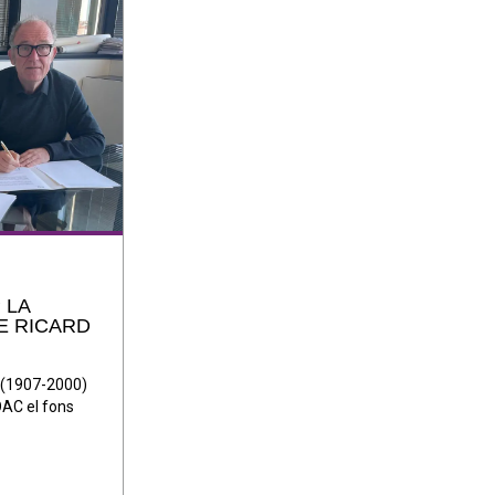
 LA
E RICARD
a (1907-2000)
COAC el fons