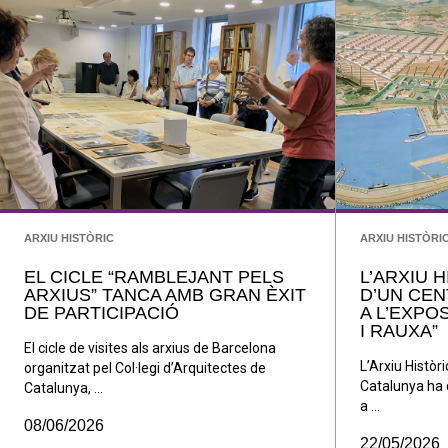
ARXIU HISTÒRIC
ARXIU HISTÒRI
EL CICLE “RAMBLEJANT PELS
L’ARXIU 
ARXIUS” TANCA AMB GRAN ÈXIT
D’UN CEN
DE PARTICIPACIÓ
A L’EXPO
I RAUXA”
El cicle de visites als arxius de Barcelona
L’Arxiu Històri
organitzat pel Col·legi d’Arquitectes de
Catalunya ha 
Catalunya, ...
a ...
08/06/2026
22/05/2026