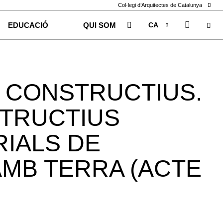
Col·legi d’Arquitectes de Catalunya
CA
EDUCACIÓ
QUI SOM
EN
ES
 CONSTRUCTIUS.
TRUCTIUS
RIALS DE
MB TERRA (ACTE