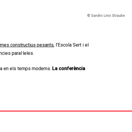
© Sandro Livio Straube
emes constructius pesants
, l’Escola Sert i el
cies paral·leles.
rra en els temps moderns.
La conferència