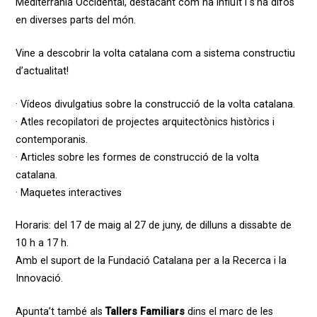
Mediterrània Occidental, destacant com ha influït i s’ha difós
en diverses parts del món.
Vine a descobrir la volta catalana com a sistema constructiu
d’actualitat!
· Vídeos divulgatius sobre la construcció de la volta catalana.
· Atles recopilatori de projectes arquitectònics històrics i
contemporanis.
· Articles sobre les formes de construcció de la volta
catalana.
· Maquetes interactives
Horaris: del 17 de maig al 27 de juny, de dilluns a dissabte de
10 h a 17 h.
Amb el suport de la Fundació Catalana per a la Recerca i la
Innovació.
Apunta’t també als
Tallers Familiars
dins el marc de les