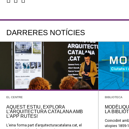
DARRERES NOTÍCIES
EL CENTRE
BIBLIOTECA
AQUEST ESTIU, EXPLORA
MODÈLIQU
L’ARQUITECTURA CATALANA AMB
LA BIBLIO
L’APP RUTES!
Coincidint amb
L’eina forma part d’arquitecturacatalana.cat, el
utopies 1859-1