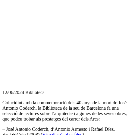
12/06/2024
Biblioteca
Coincidint amb la commemoració dels 40 anys de la mort de José
Antonio Coderch, la Biblioteca de la seu de Barcelona fa una
selecció de lectures sobre l’arquitecte i algunes de les seves obres,
que podeu trobar als prestatges del carrer dels Arcs:
– José Antonio Coderch, d’Antonio Armesto i Rafael Díez,
Santa&Cole (2008) (
Visualitza’l al catàleg
)