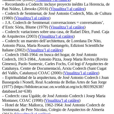
– Recordando a Coderch: incluye proyecto inédito La Herencia, de
Pati Núñez, Librooks (2016) (
Visualitza’l al catàleg
)
– Coderch de Sentmenat, de José Antonio Coderch, Min. de Cultura
(1980) (
Visualitza’l al catàleg
)
– J.A. Coderch de Sentmenat: conversaciones = conversations’,
d’Enric Sòria, Blume (1979) (
Visualitza’l al catàleg
)
– Coderch: variaciones sobre una casa, de Rafael Díez, Fund. Caja
de Arquitectos (2003) (
Visualitza’l al catàleg
)
– Coderch: un maestro dell’architettura, de Loredana De Nito,
Antonio Pizza, Maria Rosaria Santangelo, Edizioni Scientifiche
Italiane (2002) (
Visualitza’l al catàleg
)
– Coderch 1940-1964: en busca del hogar, de José Antonio
Coderch, 1913-1984., Antonio Pizza, Josep Maria Rovira (Rovira
Gimeno), Paolo Sustersic, Carles Fochs, Col·legi d’Arquitectes de
Catalunya. Centre de Documentació, Arxiu Coderch (Sant Cugat
del Vallès, Catalunya) COAC (2000) (
Visualitza’l al catàleg
)
– Espiritualidad de la arquitectura, de José Antonio Coderch i Joan
Bassegoda i Nonell, Real Academia de Bellas Artes de San Jorge
(1977) (https://bibliotecacoac.on.worldcat.org/oclc/801992638?
databaseList=638)
– Coderch: casa Ugalde, de José Antonio Coderch i Josep Maria
Montaner, COAC (1998) (
Visualitza’l al catàleg
)
– Hotel de Mar: Mallorca, 1962-1964: José Antonio Coderch de
Sentmenat, de Pere Nicolau, Colegio de Arquitectos de Almeria