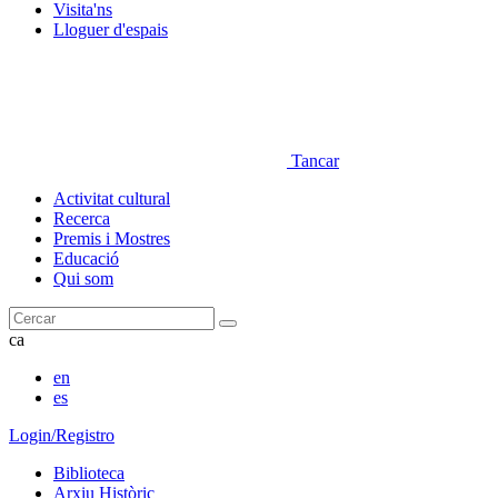
Visita'ns
Lloguer d'espais
Tancar
Activitat cultural
Recerca
Premis i Mostres
Educació
Qui som
Cercar
ca
en
es
Login/Registro
Biblioteca
Arxiu Històric