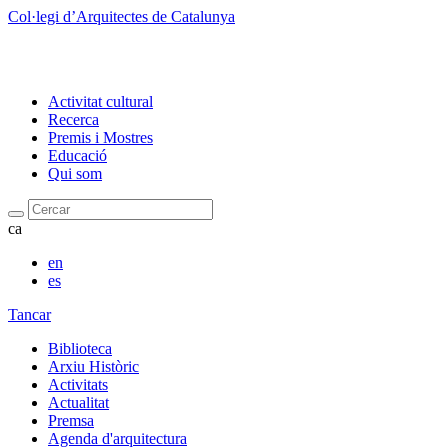
Col·legi d’Arquitectes de Catalunya
Activitat cultural
Recerca
Premis i Mostres
Educació
Qui som
Cercar
ca
en
es
Tancar
Biblioteca
Arxiu Històric
Activitats
Actualitat
Premsa
Agenda d'arquitectura