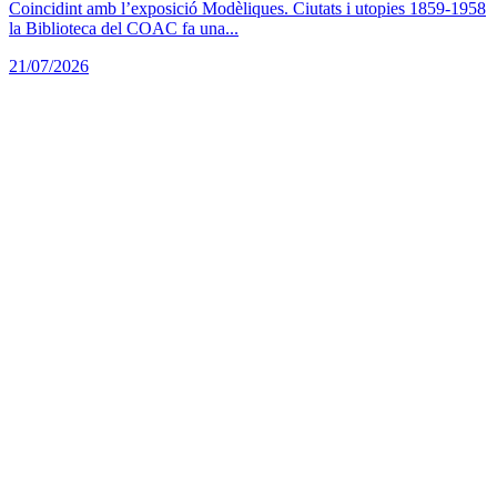
Coincidint amb l’exposició Modèliques. Ciutats i utopies 1859-1958
la Biblioteca del COAC fa una...
21/07/2026