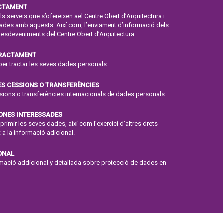
ACTAMENT
ls serveis que s’ofereixen ael Centre Obert d’Arquitectura i
onades amb aquests. Així com, l’enviament d’informació dels
 esdeveniments del Centre Obert d’Arquitectura.
TRACTAMENT
per tractar les seves dades personals.
ES CESSIONS O TRANSFERÈNCIES
ssions o transferències internacionals de dades personals
SONES INTERESSADES
suprimir les seves dades, així com l’exercici d’altres drets
 a la informació adicional.
ONAL
ormació addicional y detallada sobre protecció de dades en