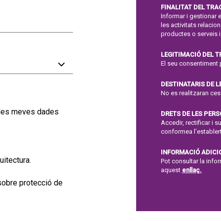
FINALITAT DEL TR
Informar i gestionar e
les activitats relaci
productes o serveis i
LEGITIMACIÓ DEL 
El seu consentiment 
DESTINATARIS DE L
No es realitzaran ce
e les meves dades
DRETS DE LES PER
Accedir, rectificar i 
conformea l’establert
INFORMACIÓ ADICI
uitectura.
Pot consultar la inf
aquest
enllaç.
 sobre protecció de