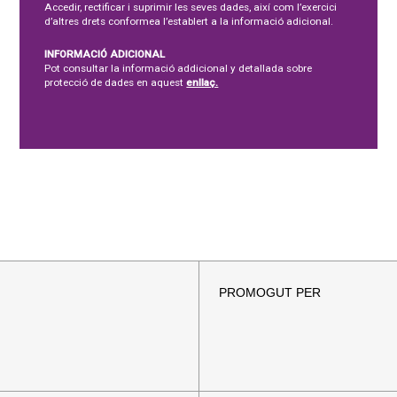
Accedir, rectificar i suprimir les seves dades, així com l’exercici
d’altres drets conformea l’establert a la informació adicional.
INFORMACIÓ ADICIONAL
Pot consultar la informació addicional y detallada sobre
protecció de dades en aquest
enllaç.
PROMOGUT PER