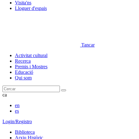
Visita'ns
Lloguer d'espais
Tancar
Activitat cultural
Recerca
Premis i Mostres
Educació
Qui som
Cercar
ca
en
es
Login/Registro
Biblioteca
Arxiu Històric