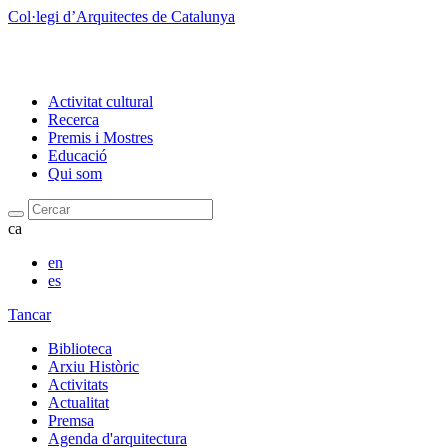
Col·legi d’Arquitectes de Catalunya
Activitat cultural
Recerca
Premis i Mostres
Educació
Qui som
Cercar
ca
en
es
Tancar
Biblioteca
Arxiu Històric
Activitats
Actualitat
Premsa
Agenda d'arquitectura