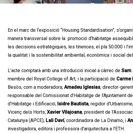
En el marc de l’exposició “Housing Standardisation”, s’organi
manera transversal sobre la promoció d’habitatge assequible
les decisions estratègiques, les tinences, el pla 50.000 i l’i
la qualitat i la sostenibilitat ambiental, econòmica i social de
L’acte comptarà amb una introducció inicial a càrrec de
Sam 
membre del Royal College of Art, i la participació de
Carme 
Besòs, com a moderadora;
Amadeu Iglesias
, director-gere
responsable del Comissionat d’Habitatge de l’Ajuntament de
d’Habitatge i Edificació;
Isidre Bautista
, regidor d’Urbanisme
Vicenç dels Horts;
Xavier Vilajoana
, president de l’Associa
Catalunya (APCE);
Lali Daví
, coordinadora de La Dinamo, i
An
investigadora, editora i professora d’arquitectura a l’ETH.