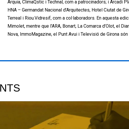
Arquia, ClimaQstic i Technal, com a patrocinadors; i Arcadi P
HNA – Germandat Nacional d’Arquitectes, Hotel Ciutat de Giro
Terreal i Riou.Vidresif, com a col·laboradors. En aquesta edici
Mimolet, mentre que l’ARA, Bonart, La Comarca d’Olot, el Diar
Nova, ImmoMagazine, el Punt Avui i Televisió de Girona són 
NTS