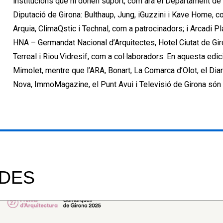
institucions que hi donen suport, com ara el Departament de C
Diputació de Girona: Bulthaup, Jung, iGuzzini i Kave Home, c
Arquia, ClimaQstic i Technal, com a patrocinadors; i Arcadi P
HNA – Germandat Nacional d’Arquitectes, Hotel Ciutat de Giro
Terreal i Riou.Vidresif, com a col·laboradors. En aquesta edici
Mimolet, mentre que l’ARA, Bonart, La Comarca d’Olot, el Diar
Nova, ImmoMagazine, el Punt Avui i Televisió de Girona són 
ADES