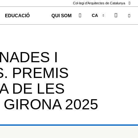
Col·legi d’Arquitectes de Catalunya
CA
EDUCACIÓ
QUI SOM
EN
ES
NADES I
. PREMIS
A DE LES
GIRONA 2025