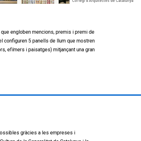
Col·legi d'Arquitectes de Catalunya
, que engloben mencions, premis i premi de
u el configuren 5 panells de llum que mostren
ors, efímers i paisatges) mitjançant una gran
ossibles gràcies a les empreses i