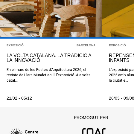
EXPOSICIÓ
BARCELONA
EXPOSICIÓ
LA VOLTA CATALANA. LA TRADICIÓ A
REPENSEM
LA INNOVACIÓ
INFANTS
En el marc de les Festes d’Arquitectura 2026, el
L’exposició par
recinte de Llars Mundet acull l’exposició «La volta
2025 amb alumn
catal...
la ciutat e...
21/02 - 05/12
26/03 - 09/0
PROMOGUT PER