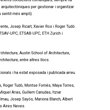
 arquitectòniques per gestionar i organitzar
u sentit més ampli).
ente, Josep Ricart, Xavier Ros i Roger Tudó.
l’ETSAV-UPC, ETSAB-UPC, ETH Zurich i
hitecture, Austin School of Architecture,
hitecture, entre altres llocs.
onals i ha estat exposada i publicada arreu.
, Roger Tudó, Montse Fornés, Maya Torres,
iquel Arias, Guillem Canudas, Itziar
almau, Josep Sayós, Mariona Blanch, Albert
ão Aires Neves.