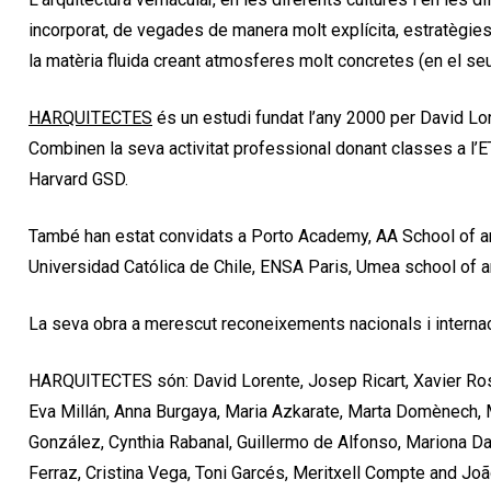
incorporat, de vegades de manera molt explícita, estratègies
la matèria fluida creant atmosferes molt concretes (en el se
HARQUITECTES
és un estudi fundat l’any 2000 per David Lor
Combinen la seva activitat professional donant classes a 
Harvard GSD.
També han estat convidats a Porto Academy, AA School of arc
Universidad Católica de Chile, ENSA Paris, Umea school of arc
La seva obra a merescut reconeixements nacionals i internaci
HARQUITECTES són: David Lorente, Josep Ricart, Xavier Ros
Eva Millán, Anna Burgaya, Maria Azkarate, Marta Domènech, M
González, Cynthia Rabanal, Guillermo de Alfonso, Mariona D
Ferraz, Cristina Vega, Toni Garcés, Meritxell Compte and Jo