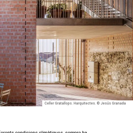
Celler Gratallops. Harquitectes. © Jesús Granada
 diferents condicions climàtiques, sempre ha