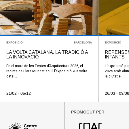
EXPOSICIÓ
BARCELONA
EXPOSICIÓ
LA VOLTA CATALANA. LA TRADICIÓ A
REPENSEM
LA INNOVACIÓ
INFANTS
En el marc de les Festes d’Arquitectura 2026, el
L’exposició par
recinte de Llars Mundet acull l’exposició «La volta
2025 amb alumn
catal...
la ciutat e...
21/02 - 05/12
26/03 - 09/0
PROMOGUT PER