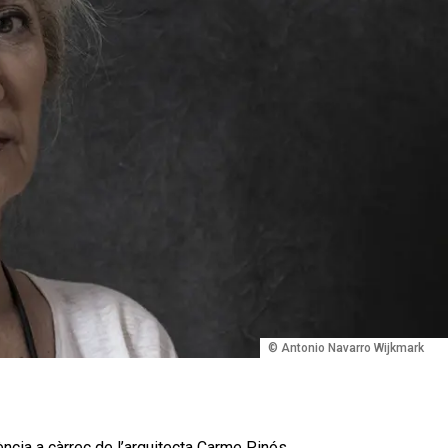
© Antonio Navarro Wijkmark
ncia a càrrec de l’arquitecta Carme Pinós,