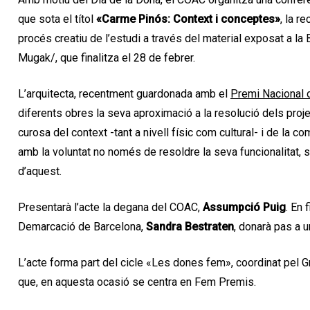
que sota el títol
«Carme Pinós: Context i conceptes»
, la r
procés creatiu de l’estudi a través del material exposat a la 
Mugak/, que finalitza el 28 de febrer.
L’arquitecta, recentment guardonada amb el
Premi Nacional 
diferents obres la seva aproximació a la resolució dels proj
curosa del context -tant a nivell físic com cultural- i de la 
amb la voluntat no només de resoldre la seva funcionalitat, 
d’aquest.
Presentarà l’acte la degana del COAC,
Assumpció Puig
. En 
Demarcació de Barcelona,
Sandra Bestraten
, donarà pas a u
L’acte forma part del cicle «Les dones fem», coordinat pel
que, en aquesta ocasió se centra en Fem Premis.