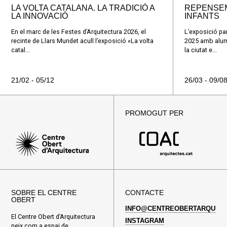
LA VOLTA CATALANA. LA TRADICIÓ A
REPENSEM
LA INNOVACIÓ
INFANTS
En el marc de les Festes d’Arquitectura 2026, el
L’exposició par
recinte de Llars Mundet acull l’exposició «La volta
2025 amb alumn
catal...
la ciutat e...
21/02 - 05/12
26/03 - 09/0
PROMOGUT PER
SOBRE EL CENTRE
CONTACTE
OBERT
INFO@CENTREOBERTARQUITE
El Centre Obert d’Arquitectura
INSTAGRAM
neix com a espai de