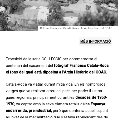
© Fons Francesc Català-Roca. Arxiu Històric del COAC
MÉS INFORMACIÓ
Exposició de la sèrie COL·LECCIÓ per commemorar el
centenari del naixement del
fotògraf Francesc Català-Roca
,
el fons del qual està dipositat a l’Arxiu Històric
del COAC
.
Català-Roca va viatjar durant mitja vida. En els nombrosos
viatges que va realitzar arreu del paés per poder il·lustrar
guies regionals, principalment durant les
dècades de 1950-
1970
, va captar amb la seva càmera retalls d
’una Espanya
endarrerida, preindustrial,
però que contenia aquell esperit
allunyat de la mecanització que s’estava reivindicant des de