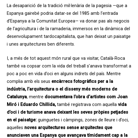
La desaparició de la tradició mil·lenària de la pagesia —que a
Espanya gairebé podria datar-se del 1985 amb l’entrada
d’Espanya a la Comunitat Europea— va donar pas als negocis
de l’agricultura i de la ramaderia, immersos en la dinàmica del
desenvolupament tardocapitalista, que han deixat un paisatge
i unes arquitectures ben diferents.
I, a més de tot aquest món rural que va visitar, Català-Roca
també va copsar com la vida del
treball s’anava transformat a
poc a poc en vida d’oci en alguns indrets del país. Mentre
complia amb els seus
encàrrecs fotogràfics per a la
indústria, l’arquitectura o el disseny més
moderns de
Catalunya
, mentre
documentava l’obra d’artistes com Joan
Miró i Eduardo
Chillida,
també registrava com aquella
vida
d’oci i de turisme anava deixant les seves pròpies petjades
en el paisatge:
guinguetes i càmpings, zones de lleure i d’oci,
aquelles
noves arquitectures sense arquitectes que
anunciaven una Espanya que avançava tímidament cap a la