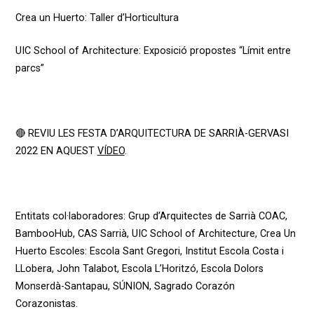
Crea un Huerto: Taller d’Horticultura
UIC School of Architecture: Exposició propostes “Límit entre
parcs”
🔴 REVIU LES FESTA D’ARQUITECTURA DE SARRIÀ-GERVASI
2022 EN AQUEST
VÍDEO
.
Entitats
col·laboradores
:
Grup
d’Arquitectes
de Sarrià COAC,
BambooHub
, CAS Sarrià, UIC
School
of
Architecture
, Crea Un
Huerto
Escoles
:
Escola Sant Gregori,
Institut
Escola Costa i
LLobera
, John
Talabot
, Escola
L’Horitzó
, Escola Dolors
Monserdà-Santapau
, SÚNION, Sagrado Corazón
Corazonistas.