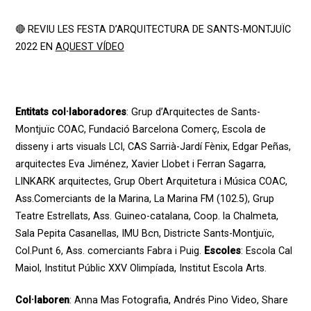
🔴 REVIU LES FESTA D’ARQUITECTURA DE SANTS-MONTJUÏC
2022 EN
AQUEST VÍDEO
Entitats
col·laboradores
:
Grup
d’Arquitectes
de Sants-
Montjuïc COAC,
Fundació
Barcelona
Comerç
, Escola de
disseny
i
arts
visuals
LCI, CAS Sarrià-
Jardí
Fènix
, Edgar Peñas,
arquitectes Eva Jiménez, Xavier Llobet i Ferran
Sagarra
,
LINKARK arquitectes,
Grup
Obert
Arquitetura
i Música COAC,
Ass.Comerciants
de la Marina, La Marina FM (102.5),
Grup
Teatre
Estrellats
,
Ass
. Guineo-catalana, Coop. la
Chalmeta
,
Sala Pepita
Casanellas
, IMU
Bcn
,
Districte
Sants-Montjuïc,
Col.Punt
6,
Ass
.
comerciants
Fabra i Puig.
Escoles
:
Escola Cal
Maiol
,
Institut
Públic
XXV Olimpíada,
Institut
Escola Arts.
Col·laboren
:
Anna Mas
Fotografia
,
Andrés Pino
Video
,
Share