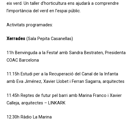
eix verd
.
Un taller d’horticultura ens ajudarà a comprendre
l’importància del verd en l’espai públic.
Activitats programades:
Xerrades
(Sala Pepita Casanellas)
11h
Benvinguda a la Festa!
amb
Sandra Bestraten, Presidenta
COAC Barcelona
11.15h
Estudi per a la Recuperació del Canal de la Infanta
amb
Eva Jiménez,
Xavier Llobet i Ferran Sagarra, arquitectes
11.45h
Reptes de futur pel barri
amb
Marina Franco i Xavier
Calleja
, arquitectes – LINKARK
12.30h
Ràdio La Marina