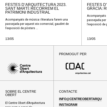
FESTES D’ARQUITECTURA 2023.
FESTES D
SANT MARTÍ: RECORREM EL
GRÀCIA: R
PATRIMONI INDUSTRIAL
Acompanyats de
Acompanyats de música i literatura farem una
passejada per 
passejada per aquest eix comercial, gaudint de
l’exposició de p
l’exposició de pòsters ...
13/05
13/05
PROMOGUT PER
SOBRE EL CENTRE
CONTACTE
OBERT
INFO@CENTREOBERTARQUITE
El Centre Obert d’Arquitectura
INSTAGRAM