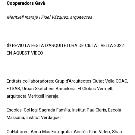
Cooperadors Gavà
Meritxell Inaraja i Fidel Vázquez, arquitectes
🔴 REVIU LA FESTA D’ARQUITETURA DE CIUTAT VELLA 2022
EN
AQUEST VÍDEO
Entitats
col·laboradores
:
Grup
d’Arquitectes
Ciutat
Vella COAC,
ETSAB, Urban
Sketchers
Barcelona, El
Globus
Vermell
,
arquitecta Meritxell
Inaraja
.
Escoles
:
Col·legi
Sagrada
Família
,
Institut
Pau Claris, Escola
Massana,
Institut Verdaguer.
Col·laboren
:
Anna Mas
Fotografia
,
Andrés Pino
Video
, Share