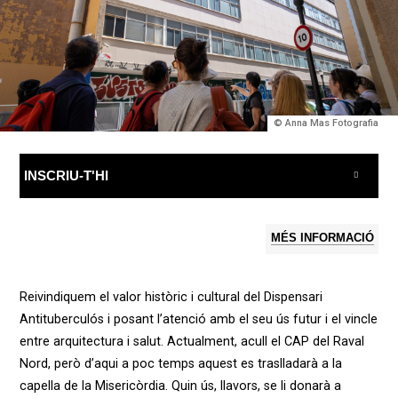
© Anna Mas Fotografia
INSCRIU-T'HI
MÉS INFORMACIÓ
Reivindiquem el valor hist
ò
ric i cultural del Dispensari
Antitubercul
ó
s i posant l’
atenci
ó
amb el seu
ús futur i el vincle
entre arquitectura i salut.
Actualment, acull el CAP del Raval
Nord, però d’aqui a poc temps aquest es traslladarà a la
capella de la Misericòrdia. Quin ús, llavors, se li donarà a