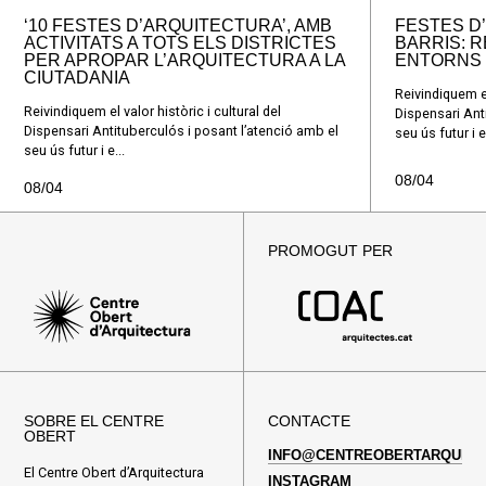
‘10 FESTES D’ARQUITECTURA’, AMB
FESTES D
ACTIVITATS A TOTS ELS DISTRICTES
BARRIS: 
PER APROPAR L’ARQUITECTURA A LA
ENTORNS 
CIUTADANIA
Reivindiquem el 
Reivindiquem el valor històric i cultural del
Dispensari Ant
Dispensari Antituberculós i posant l’atenció amb el
seu ús futur i e.
seu ús futur i e...
08/04
08/04
PROMOGUT PER
SOBRE EL CENTRE
CONTACTE
OBERT
INFO@CENTREOBERTARQUITE
El Centre Obert d’Arquitectura
INSTAGRAM