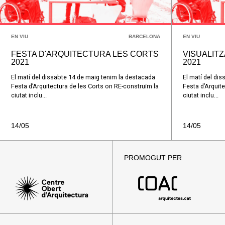
EN VIU
BARCELONA
EN VIU
FESTA D'ARQUITECTURA LES CORTS
VISUALITZ
2021
2021
El matí del dissabte 14 de maig tenim la destacada
El matí del di
Festa d’Arquitectura de les Corts on RE-construïm la
Festa d’Arquit
ciutat inclu...
ciutat inclu...
14/05
14/05
PROMOGUT PER