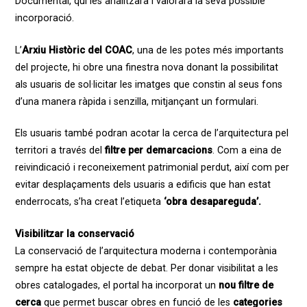
Documental, qui les analitzarà i valorarà la seva possible
incorporació.
L’
Arxiu Històric del COAC
, una de les potes més importants
del projecte, hi obre una finestra nova donant la possibilitat
als usuaris de sol·licitar les imatges que constin al seus fons
d’una manera ràpida i senzilla, mitjançant un formulari.
Els usuaris també podran acotar la cerca de l’arquitectura pel
territori a través del
filtre per demarcacions
. Com a eina de
reivindicació i reconeixement patrimonial perdut, així com per
evitar desplaçaments dels usuaris a edificis que han estat
enderrocats, s’ha creat l’etiqueta
‘obra desapareguda’.
Visibilitzar la conservació
La conservació de l’arquitectura moderna i contemporània
sempre ha estat objecte de debat. Per donar visibilitat a les
obres catalogades, el portal ha incorporat un
nou filtre de
cerca
que permet buscar obres en funció de les
categories