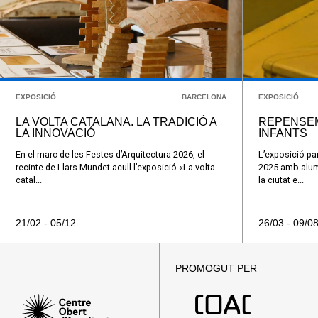
EXPOSICIÓ
BARCELONA
EXPOSICIÓ
LA VOLTA CATALANA. LA TRADICIÓ A
REPENSEM
LA INNOVACIÓ
INFANTS
En el marc de les Festes d’Arquitectura 2026, el
L’exposició par
recinte de Llars Mundet acull l’exposició «La volta
2025 amb alumn
catal...
la ciutat e...
21/02 - 05/12
26/03 - 09/0
PROMOGUT PER