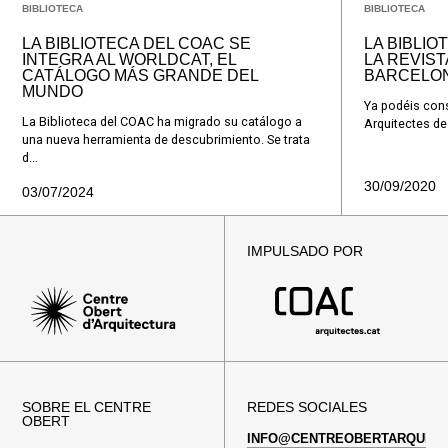
BIBLIOTECA
BIBLIOTECA
LA BIBLIOTECA DEL COAC SE
LA BIBLIO
INTEGRA AL WORLDCAT, EL
LA REVIST
CATÁLOGO MÁS GRANDE DEL
BARCELO
MUNDO
Ya podéis consu
La Biblioteca del COAC ha migrado su catálogo a
Arquitectes de 
una nueva herramienta de descubrimiento. Se trata
d...
30/09/2020
03/07/2024
IMPULSADO POR
SOBRE EL CENTRE
REDES SOCIALES
OBERT
INFO@CENTREOBERTARQUITE