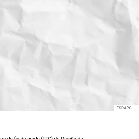
ESDAPC
ajos de fin de grado (TFG) de Diseño de