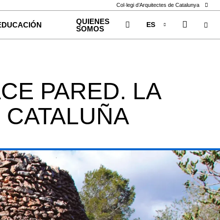
Col·legi d’Arquitectes de Catalunya
QUIENES
ES
EDUCACIÓN
SOMOS
CA
EN
CE PARED. LA
N CATALUÑA