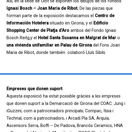
Así, en la sede de Olot se exponen los dibujos de los fondos
Ignasi Bosch – Joan Maria de Ribot.
De las piezas que
forman parte de la exposición destacamos el
Centro de
Información Hotelera
situado en Girona, y el
Edificio
Shopping Center de Platja d’Aro
ambos del Fondo Ignasi
Bosch Reitg,y el
Hotel Santa Susanna en Malgrat de Mar
o
una vivienda unifamiliar en Palau de Girona
del Fons Joan
Maria de Ribot, donde también colaboró Lluís Sibils.
Empreses que donen suport
Aquesta exposició ha estat possible gràcies a les empreses
que donen suport a la Demarcació de Girona del COAC: Jung i
iGuzzini, com a patrocinadors principals; Compac, Itisa i
Technal, com a patrocinadors, i Arcadi Pla SA, Arquia,
Ascensors Serra, Boffi – De Padova, Brancós Ceramics, HNA