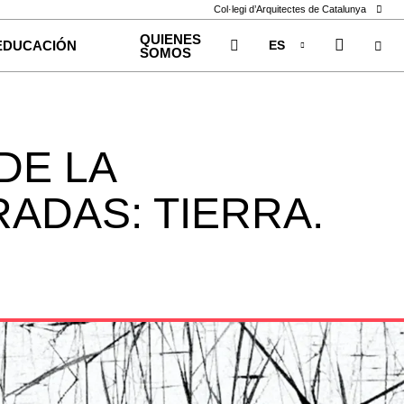
Col·legi d’Arquitectes de Catalunya
QUIENES
ES
EDUCACIÓN
SOMOS
CA
EN
DE LA
RADAS: TIERRA.