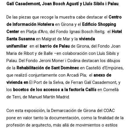
Galí Casademont, Joan Bosch Agustí y Lluís Sibils i Palau
.
De las piezas que recoge la muestra cabe destacar el
Centro
de Información Hotelera
en Girona y el
Edificio Shopping
Center
en Platja d’Aro, del Fondo Ignasi Bosch Reitg; el
Hotel
Santa Susanna
en Malgrat de Mar y la
vivienda
unifamiliar
en el
barrio de Palau
de Girona, del Fondo Joan
Maria de Ribot y de Balle –en colaboración con Lluís Sibils y
Palau. Del Fondo Jeroni Moner i Codina destacan los dibujos
de la
Rehabilitación de Sant Domènec
en Castelló d’Empúries,
que realizó conjuntamente con Arcadi Pla; el
anexo de
vivienda en
El Port de la Selva, de Ferran Galí Casademont, y
los
bocetos de los accesos a la factoría Callís
en Cornellà
de Terri, de Manuel Martín Madrid.
Con esta exposición, la Demarcación de Girona del COAC
pone en valor tanto la documentación, como la finalidad de la
profesión de arquitecto, más allá de movimientos o estilos