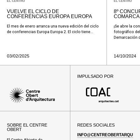
EL CENTRO
EL CENTRO
VUELVE EL CICLO DE
8º CONCU
CONFERENCIAS EUROPA EUROPA
COMARCA
El mes de enero arranca una nueva edición del ciclo
¡Se abre la co
de conferencias Europa Europa 2. El ciclo tiene...
fotográfico de
Demarcación de
03/02/2025
14/10/2024
IMPULSADO POR
SOBRE EL CENTRE
REDES SOCIALES
OBERT
INFO@CENTREOBERTARQUITE
El Centro Abierto de