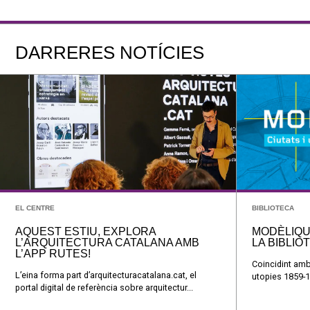
DARRERES NOTÍCIES
EL CENTRE
BIBLIOTECA
AQUEST ESTIU, EXPLORA
MODÈLIQU
L’ARQUITECTURA CATALANA AMB
LA BIBLIO
L’APP RUTES!
Coincidint amb
L’eina forma part d’arquitecturacatalana.cat, el
utopies 1859-1
portal digital de referència sobre arquitectur...