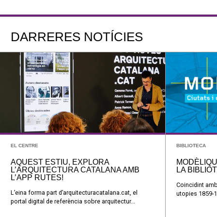
DARRERES NOTÍCIES
EL CENTRE
BIBLIOTECA
AQUEST ESTIU, EXPLORA
MODÈLIQU
L’ARQUITECTURA CATALANA AMB
LA BIBLIO
L’APP RUTES!
Coincidint amb
L’eina forma part d’arquitecturacatalana.cat, el
utopies 1859-1
portal digital de referència sobre arquitectur...