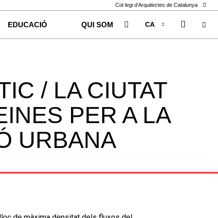
Col·legi d’Arquitectes de Catalunya
CA
EDUCACIÓ
QUI SOM
EN
ES
IC / LA CIUTAT
EINES PER A LA
Ó URBANA
 lloc de màxima densitat dels fluxos del