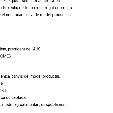
. En aquest sentit, el Centre Obert
 l’objectiu de fer un recorregut sobre les
e el necessari canvi de model productiu i
bient, president de l’AUS
de CMES
gènica: canvis del model productiu.
xe.
nics.
arxa de captació.
at, model agroalimentari, despoblament,