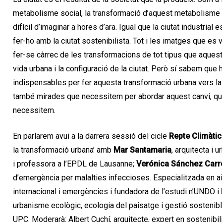
metabolisme social, la transformació d’aquest metabolisme a
difícil d’imaginar a hores d’ara. Igual que la ciutat industrial
fer-ho amb la ciutat sostenibilista. Tot i les imatges que es
fer-se càrrec de les transformacions de tot tipus que aquest 
vida urbana i la configuració de la ciutat. Però sí sabem que
indispensables per fer aquesta transformació urbana vers la
també mirades que necessitem per abordar aquest canvi, qu
necessitem.
En parlarem avui a la darrera sessió del cicle
Repte Climàtic
la transformació urbana’ amb
Mar Santamaria
, arquitecta i
i professora a l’EPDL de Lausanne;
Verónica Sánchez Carr
d’emergència per malalties infeccioses. Especialitzada en a
internacional i emergències i fundadora de l’estudi n’UNDO i
urbanisme ecològic, ecologia del paisatge i gestió sostenible
UPC. Moderarà: Albert Cuchí, arquitecte, expert en sostenibil