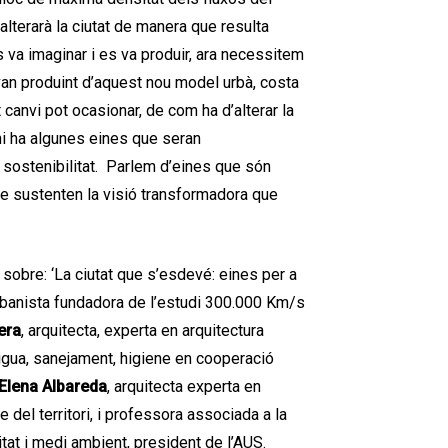
lterarà la ciutat de manera que resulta
 es va imaginar i es va produir, ara necessitem
 van produint d’aquest nou model urbà, costa
canvi pot ocasionar, de com ha d’alterar la
 hi ha algunes eines que seran
 sostenibilitat. Parlem d’eines que són
e sustenten la visió transformadora que
sobre: ‘La ciutat que s’esdevé: eines per a
 urbanista fundadora de l’estudi 300.000 Km/s
era
, arquitecta, experta en arquitectura
igua, sanejament, higiene en cooperació
Elena Albareda
, arquitecta experta en
 del territori, i professora associada a la
itat i medi ambient, president de l’AUS.