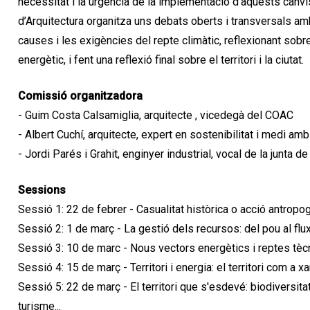
necessitat i la urgència de la implementació d’aquests canvis
d’Arquitectura organitza uns debats oberts i transversals amb
causes i les exigències del repte climàtic, reflexionant sobr
energètic, i fent una reflexió final sobre el territori i la ciutat.
Comissió organitzadora
- Guim Costa Calsamiglia, arquitecte , vicedegà del COAC
- Albert Cuchí, arquitecte, expert en sostenibilitat i medi am
- Jordi Parés i Grahit, enginyer industrial, vocal de la junta 
Sessions
Sessió 1: 22 de febrer - Casualitat històrica o acció antropo
Sessió 2: 1 de març - La gestió dels recursos: del pou al flu
Sessió 3: 10 de marc - Nous vectors energètics i reptes tèc
Sessió 4: 15 de març - Territori i energia: el territori com a x
Sessió 5: 22 de març - El territori que s'esdevé: biodiversit
turisme...