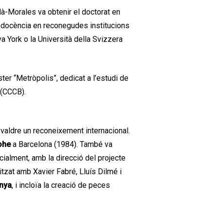
olà-Morales va obtenir el doctorat en
r docència en reconegudes institucions
a York o la Università della Svizzera
ter “Metròpolis”, dedicat a l’estudi de
 (CCCB).
 valdre un reconeixement internacional.
ohe
a Barcelona (1984). També va
ecialment, amb la direcció del projecte
itzat amb Xavier Fabré, Lluís Dilmé i
unya
, i incloïa la creació de peces