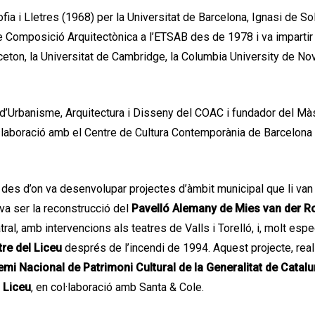
ofia i Lletres (1968) per la Universitat de Barcelona, Ignasi de S
de Composició Arquitectònica a l’ETSAB des de 1978 i va imparti
ceton, la Universitat de Cambridge, la Columbia University de Nov
c d’Urbanisme, Arquitectura i Disseny del COAC i fundador del Màs
l·laboració amb el Centre de Cultura Contemporània de Barcelona
, des d’on va desenvolupar projectes d’àmbit municipal que li van
a ser la reconstrucció del
Pavelló Alemany de Mies van der R
atral, amb intervencions als teatres de Valls i Torelló, i, molt esp
re del Liceu
després de l’incendi de 1994. Aquest projecte, real
emi Nacional de Patrimoni Cultural de la Generalitat de Catal
 Liceu
, en col·laboració amb Santa & Cole.