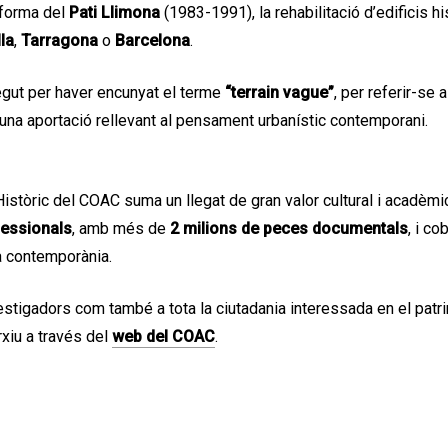
eforma del
Pati Llimona
(1983-1991), la rehabilitació d’edificis h
la
,
Tarragona
o
Barcelona
.
gut per haver encunyat el terme
“terrain vague”
, per referir-se
, una aportació rellevant al pensament urbanístic contemporani.
istòric del COAC suma un llegat de gran valor cultural i acadèmic
fessionals
, amb més de
2 milions de peces documentals
, i c
ra contemporània.
vestigadors com també a tota la ciutadania interessada en el patrim
rxiu a través del
web del COAC
.