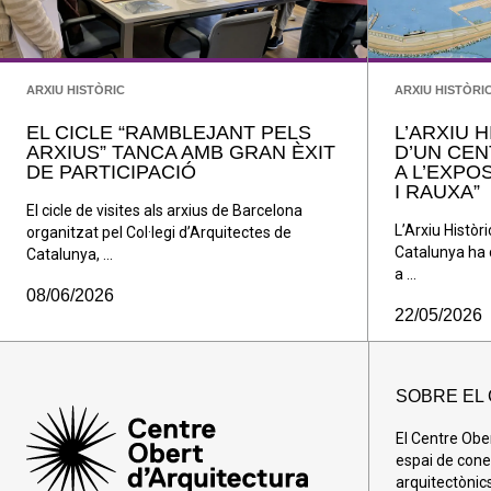
ARXIU HISTÒRIC
ARXIU HISTÒRI
EL CICLE “RAMBLEJANT PELS
L’ARXIU 
ARXIUS” TANCA AMB GRAN ÈXIT
D’UN CEN
DE PARTICIPACIÓ
A L’EXPO
I RAUXA”
El cicle de visites als arxius de Barcelona
L’Arxiu Històri
organitzat pel Col·legi d’Arquitectes de
Catalunya ha 
Catalunya, ...
a ...
08/06/2026
22/05/2026
SOBRE EL
El Centre Obe
espai de cone
arquitectònics