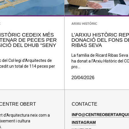
C
ARXIU HISTÒRIC
HISTÒRIC CEDEIX MÉS
L’ARXIU HISTÒRIC REP
TENAR DE PECES PER
DONACIÓ DEL FONS D
SICIÓ DEL DHUB “SENY
RIBAS SEVA
La família de Ricard Ribas Sev
c del Col·legi d’Arquitectes de
ha donat a l’Arxiu Històric del 
cedit un total de 114 peces per
pro...
20/04/2026
 CENTRE OBERT
CONTACTE
INFO@CENTREOBERTARQUI
rt d’Arquitectura neix com a
ixement i cultura
INSTAGRAM
.