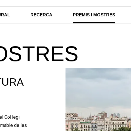
URAL
RECERCA
PREMIS I MOSTRES
MOSTRES
TURA
l Col·legi
timable de les