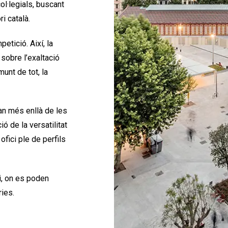
ol·legials, buscant
ri català.
tició. Així, la
sobre l’exaltació
unt de tot, la
an més enllà de les
ó de la versatilitat
ofici ple de perfils
, on es poden
ries.