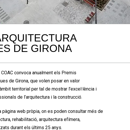
ARQUITECTURA
S DE GIRONA
l COAC convoca anualment els Premis
ues de Girona, que volen posar en valor
mbit territorial per tal de mostrar l’excel·lència i
ssionals de l’arquitectura i la construcció.
 pàgina web pròpia, on es poden consultar més de
tura, rehabilitació, arquitectura efímera,
itzats durant els últims 25 anys.