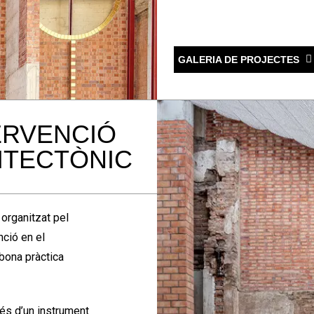
GALERIA DE PROJECTES
ERVENCIÓ
ITECTÒNIC
 organitzat pel
nció en el
 bona pràctica
és d’un instrument