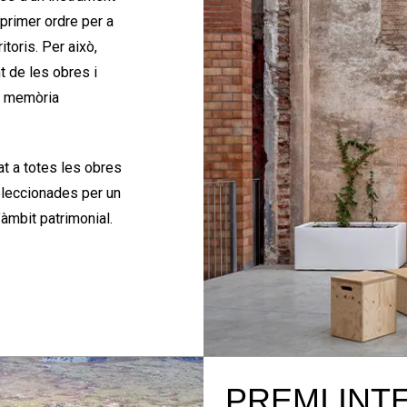
primer ordre per a
toris. Per això,
t de les obres i
la memòria
tat a totes les obres
eleccionades per un
’àmbit patrimonial.
PREMI INT