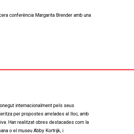
rcera conferència Margarita Brender amb una
econegut internacionalment pels seus
cteritza per propostes arrelades al lloc, amb
siva. Han realitzat obres destacades com la
na o el museu Abby Kortrijk, i