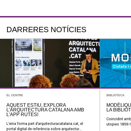
DARRERES NOTÍCIES
EL CENTRE
BIBLIOTECA
AQUEST ESTIU, EXPLORA
MODÈLIQU
L’ARQUITECTURA CATALANA AMB
LA BIBLIO
L’APP RUTES!
Coincidint amb
L’eina forma part d’arquitecturacatalana.cat, el
utopies 1859-1
portal digital de referència sobre arquitectur...