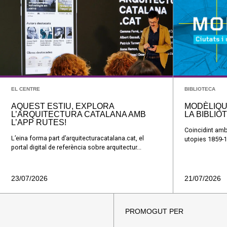
EL CENTRE
BIBLIOTECA
AQUEST ESTIU, EXPLORA
MODÈLIQU
L’ARQUITECTURA CATALANA AMB
LA BIBLIO
L’APP RUTES!
Coincidint amb
L’eina forma part d’arquitecturacatalana.cat, el
utopies 1859-1
portal digital de referència sobre arquitectur...
23/07/2026
21/07/2026
PROMOGUT PER