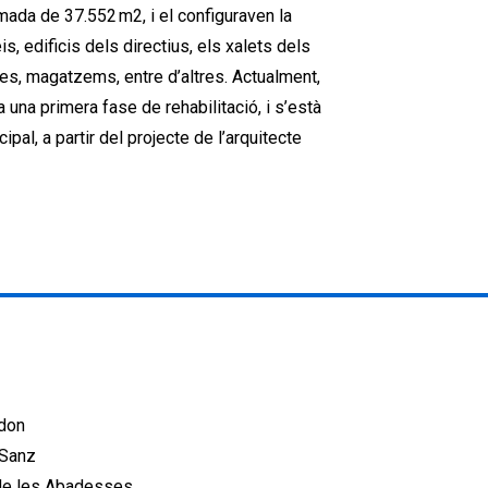
mada de 37.552 m2, i el configuraven la
is, edificis dels directius, els xalets dels
ves, magatzems, entre d’altres. Actualment,
una primera fase de rehabilitació, i s’està
pal, a partir del projecte de l’arquitecte
odon
 Sanz
 de les Abadesses