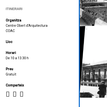
ITINERARI
Organitza
Centre Obert d’Arquitectura
COAC
Lloc
Horari
De 10 a 13.30 h
Preu
Gratuït
Comparteix