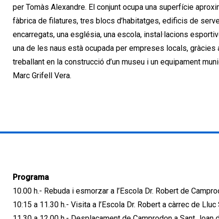
per Tomàs Alexandre. El conjunt ocupa una superfície aproxi
fàbrica de filatures, tres blocs d’habitatges, edificis de serve
encarregats, una església, una escola, instal·lacions esporti
una de les naus està ocupada per empreses locals, gràcies a 
treballant en la construcció d’un museu i un equipament munici
Marc Grifell Vera.
Programa
10.00 h.- Rebuda i esmorzar a l’Escola Dr. Robert de Campr
10:15 a 11.30 h.- Visita a l’Escola Dr. Robert a càrrec de Lluc
11.30 a 12.00 h.- Desplaçament de Camprodon a Sant Joan